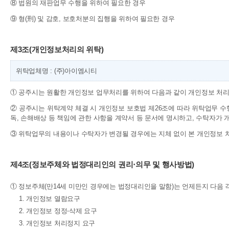
⑧ 법원의 재판업무 수행을 위하여 필요한 경우
⑨ 형(刑) 및 감호, 보호처분의 집행을 위하여 필요한 경우
제3조(개인정보처리의 위탁)
위탁업체명 : (주)아이엠시티
① 공주시는 원활한 개인정보 업무처리를 위하여 다음과 같이 개인정보 처
② 공주시는 위탁계약 체결 시 개인정보 보호법 제26조에 따라 위탁업무 수
독, 손해배상 등 책임에 관한 사항을 계약서 등 문서에 명시하고, 수탁자가
③ 위탁업무의 내용이나 수탁자가 변경될 경우에는 지체 없이 본 개인정보
제4조(정보주체와 법정대리인의 권리⋅의무 및 행사방법)
① 정보주체(만14세 미만인 경우에는 법정대리인을 말함)는 언제든지 다음 
1. 개인정보 열람요구
2. 개인정보 정정⋅삭제 요구
3. 개인정보 처리정지 요구