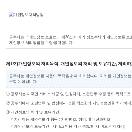
공주시는 「개인정보 보호법」 제30조에 따라 정보주체의 개인정보를 보호
개인정보 처리방침을 수립⋅공개합니다.
제1조(개인정보의 처리목적, 개인정보의 처리 및 보유기간, 처리하
공주시는 개인정보를 다음의 목적을 위해 처리합니다. 처리한 개인정보는
구할 예정입니다.
① 공주시는 대국민 서비스 제공 및 민원처리, 소관업무 수행 등의 목적으
② 공주시에서 소관업무 및 법령에서 정한 최소한의 개인정보만을 처리하며,
③ 개인정보의 처리 및 보유기간.
○ 처리하는 개인정보의 항목 : 차량번호, 성명, 휴대전화번호
○ 개인정보의 보유기간 : 서비스 이용 기간 중(탈퇴 시 바로 삭제처리)