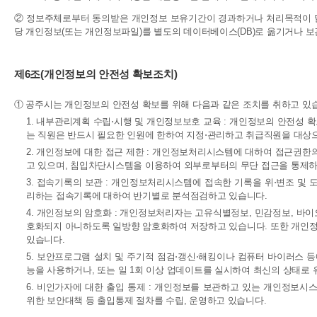
② 정보주체로부터 동의받은 개인정보 보유기간이 경과하거나 처리목적이 달
당 개인정보(또는 개인정보파일)를 별도의 데이터베이스(DB)로 옮기거나 
제6조(개인정보의 안전성 확보조치)
① 공주시는 개인정보의 안전성 확보를 위해 다음과 같은 조치를 취하고 있
1. 내부관리계획 수립⋅시행 및 개인정보보호 교육 : 개인정보의 안전성
는 직원은 반드시 필요한 인원에 한하여 지정⋅관리하고 취급직원을 대상
2. 개인정보에 대한 접근 제한 : 개인정보처리시스템에 대하여 접근권한의
고 있으며, 침입차단시스템을 이용하여 외부로부터의 무단 접근을 통제하
3. 접속기록의 보관 : 개인정보처리시스템에 접속한 기록을 위⋅변조 및 
리하는 접속기록에 대하여 반기별로 분석점검하고 있습니다.
4. 개인정보의 암호화 : 개인정보처리자는 고유식별정보, 민감정보, 바
호화되지 아니하도록 일방향 암호화하여 저장하고 있습니다. 또한 개인정보의
있습니다.
5. 보안프로그램 설치 및 주기적 점검⋅갱신⋅해킹이나 컴퓨터 바이러스 
능을 사용하거나, 또는 일 1회 이상 업데이트를 실시하여 최신의 상태로 
6. 비인가자에 대한 출입 통제 : 개인정보를 보관하고 있는 개인정보시
위한 보안대책 등 출입통제 절차를 수립, 운영하고 있습니다.